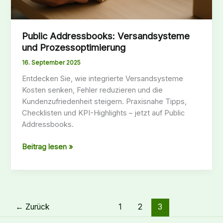
Public Addressbooks: Versandsysteme
und Prozessoptimierung
16. September 2025
Entdecken Sie, wie integrierte Versandsysteme
Kosten senken, Fehler reduzieren und die
Kundenzufriedenheit steigern. Praxisnahe Tipps,
Checklisten und KPI-Highlights – jetzt auf Public
Addressbooks.
Public
Beitrag lesen »
Addressbooks:
Versandsysteme
und
Prozessoptimierung
←
Zurück
1
2
3