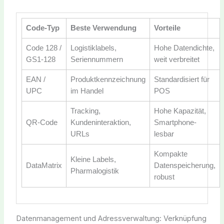
Code-Typ
Beste Verwendung
Vorteile
Code 128 /
Logistiklabels,
Hohe Datendichte,
GS1-128
Seriennummern
weit verbreitet
EAN /
Produktkennzeichnung
Standardisiert für
UPC
im Handel
POS
Tracking,
Hohe Kapazität,
QR-Code
Kundeninteraktion,
Smartphone-
URLs
lesbar
Kompakte
Kleine Labels,
DataMatrix
Datenspeicherung,
Pharmalogistik
robust
Datenmanagement und Adressverwaltung: Verknüpfung